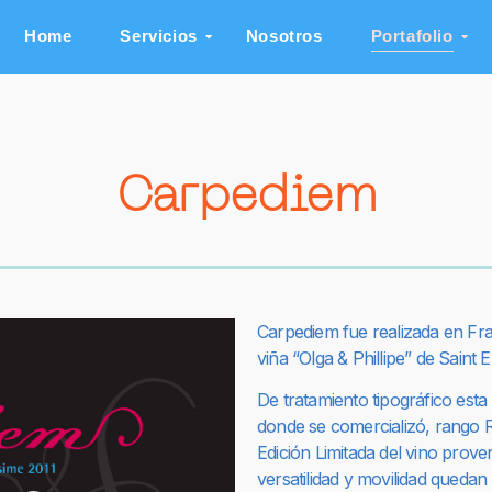
Home
Servicios
Nosotros
Portafolio
Carpediem
Carpediem fue realizada en Fra
viña “Olga & Phillipe” de Saint 
De tratamiento tipográfico est
donde se comercializó, rango 
Edición Limitada del vino proven
versatilidad y movilidad quedan